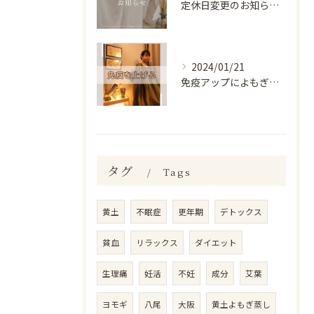
定休日変更のお知らせ📣
2024/01/21
免疫アップによもぎ蒸し
タグ
Tags
黄土
不眠症
更年期
デトックス
貧血
リラックス
ダイエット
生理痛
妊活
不妊
成分
艾葉
ヨモギ
八尾
大阪
黄土よもぎ蒸し