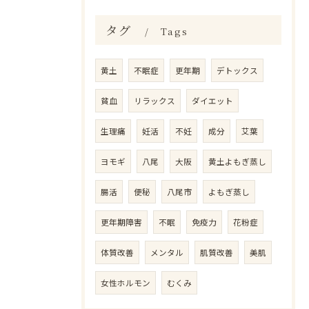
タグ
Tags
黄土
不眠症
更年期
デトックス
貧血
リラックス
ダイエット
生理痛
妊活
不妊
成分
艾葉
ヨモギ
八尾
大阪
黄土よもぎ蒸し
腸活
便秘
八尾市
よもぎ蒸し
更年期障害
不眠
免疫力
花粉症
体質改善
メンタル
肌質改善
美肌
女性ホルモン
むくみ